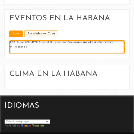
EVENTOS EN LA HABANA
Error
Actualidad en Cuba
RSS Error: WP HTTP Error: cURL error 28: Connection timed out after 10000
milliseconds
CLIMA EN LA HABANA
IDIOMAS
Powered by
Translate